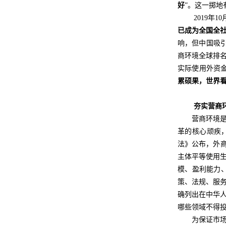
好
”。这一掷
2019
已成为全国全
响，但中国吸
商环境全球排名从
实际使用外资金额
累硕果，世界
夯实营商
营商环境
革的核心顽疾
法》公布，外商
主体平等使用
模、盈利能力
策、法规、服
确列出在中华
哪些领域不得
为保证市