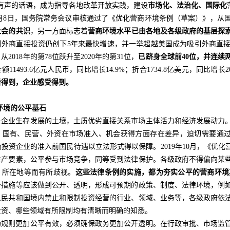
地有声的话语，成为指导各地改革开放实践，建设
市场化、法治化、国际化
年10月8日，国务院常务会议审核通过了《优化营商环境条例（草案）》，
社会的共识
，另一方面标志着
营商环境水平已由各地及各级政府的基层探
引外商直接投资仍创下5年来最快增速，并一举超越美国成为吸引外商直
2018年的第78位跃升至2020年的第31位，
已跻身全球前40位，并连续
11493.6亿元人民币，同比增长14.9%；折合1734.8亿美元，同比增长
看得到，企业感受得到。
环境的公平基石
是企业生存发展的土壤，土质优劣直接关系市场主体活力和经济发展动力
，国有、民营、外资在市场准入、机会获得方面存在差异，迫切需要通过法
投资企业的准入前国民待遇以立法形式得以保障。2019年10月，《优
生产要素，公平参与市场竞争，同等受到法律保护。各级政府不得偏向某
、所在地等而有所歧视。
这些法律条例的实施，都为夯实公平的营商环境
务措施等应该做到公开、透明，形成可预期的政策、制度、法律环境，例
人民共和国境内禁止和限制投资经营的行业、领域、业务等，各级政府依
投资、哪些领域有所限制均有清晰而明确的知悉。
场规则更加公平有效，必须确保政务更加公开透明。在行政审批、市场监