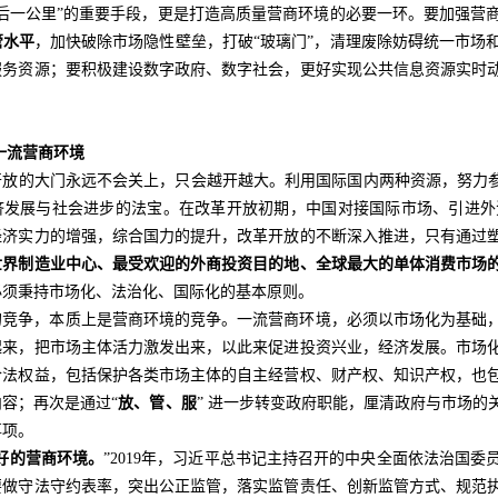
最后一公里”的重要手段，更是打造高质量营商环境的必要一环。要加强营
管水平
，加快破除市场隐性壁垒，打破“玻璃门”，清理废除妨碍统一市场
服务资源；要积极建设数字政府、数字社会，更好实现公共信息资源实时
一流营商环境
开放的大门永远不会关上，只会越开越大。利用国际国内两种资源，努力参
济发展与社会进步的法宝。在改革开放初期，中国对接国际市场、引进外
经济实力的增强，综合国力的提升，改革开放的不断深入推进，只有通过
世界制造业中心、最受欢迎的外商投资目的地、全球最大的单体消费市场
必须秉持市场化、法治化、国际化的基本原则。
的竞争，本质上是营商环境的竞争。一流营商环境，必须以市场化为基础
起来，把市场主体活力激发出来，以此来促进投资兴业，经济发展。市场
合法权益，包括保护各类市场主体的自主经营权、财产权、知识产权，也
容；再次是通过“
放、管、服
” 进一步转变政府职能，厘清政府与市场
事项。
好的营商环境。
”2019年，习近平总书记主持召开的中央全面依法治国
要做守法守约表率，突出公正监管，落实监管责任、创新监管方式、规范