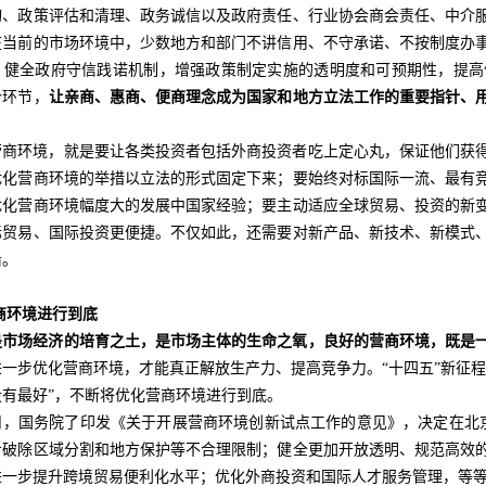
询、政策评估和清理、政务诚信以及政府责任、行业协会商会责任、中介
在当前的市场环境中，少数地方和部门不讲信用、不守承诺、不按制度办
，健全政府守信践诺机制，增强政策制定实施的透明度和可预期性，提高
个环节，
让亲商、惠商、便商理念成为国家和地方立法工作的重要指针、用
营商环境，就是要让各类投资者包括外商投资者吃上定心丸，保证他们获
优化营商环境的举措以立法的形式固定下来；要始终对标国际一流、最有
优化营商环境幅度大的发展中国家经验；要主动适应全球贸易、投资的新
际贸易、国际投资更便捷。不仅如此，还需要对新产品、新技术、新模式
沿。
商环境进行到底
是市场经济的培育之土，是市场主体的生命之氧，良好的营商环境，既是
进一步优化营商环境，才能真正解放生产力、提高竞争力。“十四五”新征
有最好”，不断将优化营商环境进行到底。
11月，国务院了印发《关于开展营商环境创新试点工作的意见》，决定在
步破除区域分割和地方保护等不合理限制；健全更加开放透明、规范高效
一步提升跨境贸易便利化水平；优化外商投资和国际人才服务管理，等等