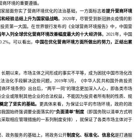
营商环境的重要遵循。
从国家层面夯实了营商环境优化的法治基础，一方面标志着
提升营商环境
索和经验总结上升为国家级战略
。2020年，尽管受到新冠肺炎疫情的影
接投资第一大国。在世界银行发布的《全球营商环境报告》中，中国营
两年入列全球优化营商环境改善幅度最大的十大经济体
。2021年，中国
20.2%。可以看出，
中国在优化营商环境方面所做出的努力，正结出累
。长期以来，市场主体之间形成的事实不平等，成为困扰中国市场化改
治化手段解决这些问题。2019年3月，《中华人民共和国外商投资
化营商环境条例》出台后，“两平一同”的理念更加深入人心，即各类市场
些企业或限制其他企业的合法权益，不能因为投资者所有制的性质、规
奠定了坚实的基础。
更具体来看，为保证公平的市场环境，政府的政
如我国始终强调要全面落实的
“负面清单”制度
（即国务院以清单方式明
法采取相应管理措施的一系列制度安排），就保证了各类市场主体对于
管、政务服务的基础上，将政务公开
制度化、标准化、信息化
是打通服