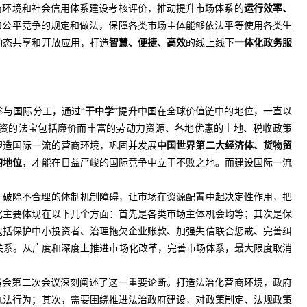
商环境和社会信用体系建设考核评价，推动提升市场体系的
运行效率、
和公平竞争的规定和做法，保障各类市场主体能够依法平等使用各类生
动态共享和开放应用，打造
智慧、便捷、高效
的线上线下
一体化政务服
与国际分工，通过“
干中学
”提升中国在全球价值链中的地位，一直以
资的法宝包括廉价而丰富的劳动力资源、各地优惠的土地、税收政策
塑造国际一流的营商环境，巩固并发展
中国世界第二大经济体、货物贸
的地位
，才能在日益严峻的国际竞争中立于不败之地。而建设国际一流
，破除不合理的体制机制障碍，让市场在资源配置中起决定性作用，把
化主要体现在以下几个方面：首先是各类市场主体机会均等；其次是保
包括保护中小投资者、治理拖欠企业账款、加强失信联合惩戒、完善纠
的关系。从广度和深度上推进市场化改革，完善市场体系，最大限度取消
委员会第二次会议深刻阐述了这一重要论断。打造法治化营商环境，政府
执法行为；其次，需要围绕推进法治政府建设，对政策制定、法规政策