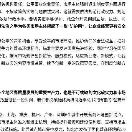
服务机构责任、公用事业企业责任、市场主体强制退出制度等方面进行
事、不按政策落实等问题依然突出，这就需要依法规范行政权力、规范
依法行政水平。要切实把平等保护、政企分开贯彻到立法、执法、司
法治之手为各类市场主体架起了一张“防护网”，让企业经营更有安全
得公平的竞争机会，享受公平的市场环境，维护他们的合法权益，把对
竞争力的营商环境标准，瞄准主要发达国家先进经验，同时学习在国际
变化，按照市场规律创新监管、服务模式，适应新业态、新模式，让我
、新业态的包容审慎监管，给予创新一定的政策容忍度，在制度创新方
一个地区高质量发展的重要生产力，也是不可或缺的文化软实力和市场
程乃至很长一段时间，我们都必须始终秉持习近平总书记所言的“营商环
北京、上海、重庆、杭州、广州、深圳6个城市开展营商环境创新试点。
的市场主体准入和退出机制；持续提升投资和建设便利度，支持市场主
改革措施。此后试点城市集中发力，如北京发布了优化营商环境的5.0