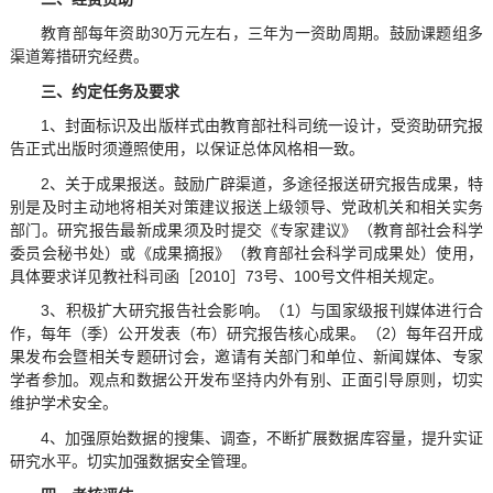
教育部每年资助30万元左右，三年为一资助周期。鼓励课题组多
渠道筹措研究经费。
三、约定任务及要求
1、封面标识及出版样式由教育部社科司统一设计，受资助研究报
告正式出版时须遵照使用，以保证总体风格相一致。
2、关于成果报送。鼓励广辟渠道，多途径报送研究报告成果，特
别是及时主动地将相关对策建议报送上级领导、党政机关和相关实务
部门。研究报告最新成果须及时提交《专家建议》（教育部社会科学
委员会秘书处）或《成果摘报》（教育部社会科学司成果处）使用，
具体要求详见教社科司函［2010］73号、100号文件相关规定。
3、积极扩大研究报告社会影响。（1）与国家级报刊媒体进行合
作，每年（季）公开发表（布）研究报告核心成果。（2）每年召开成
果发布会暨相关专题研讨会，邀请有关部门和单位、新闻媒体、专家
学者参加。观点和数据公开发布坚持内外有别、正面引导原则，切实
维护学术安全。
4、加强原始数据的搜集、调查，不断扩展数据库容量，提升实证
研究水平。切实加强数据安全管理。