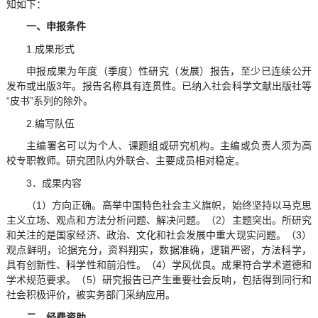
知如下：
一、申报条件
1.成果形式
申报成果为年度（季度）性研究（发展）报告，至少已连续公开
发布或出版3年。报告名称具有连贯性。已纳入社会科学文献出版社等
“皮书”系列的除外。
2.编写队伍
主编署名可以为个人、课题组或研究机构。主编或负责人须为高
校专职教师。研究团队内外联合、主要成员相对稳定。
3．成果内容
（1）方向正确。高举中国特色社会主义旗帜，始终坚持以马克思
主义立场、观点和方法分析问题、解决问题。（2）主题突出。所研究
和关注的是国家经济、政治、文化和社会发展中重大现实问题。（3）
观点鲜明，论据充分，资料翔实，数据准确，逻辑严密，方法科学，
具有创新性、科学性和前沿性。（4）学风优良。成果符合学术道德和
学术规范要求。（5）研究报告已产生重要社会反响，包括得到同行和
社会积极评价，被实务部门采纳应用。
二、经费资助