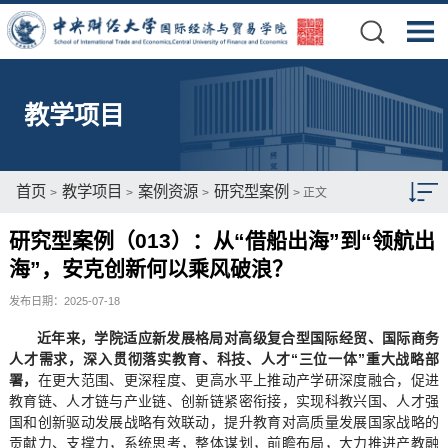
教学项目
首页
教学项目
案例资源
研究型案例
>
>
>
> 正文
研究型案例（013）：从“借船出海”到“领航出
本科项目
海”，安克创新何以乘风破浪？
硕士项目
发布日期：2025-07-18
博士项目
近年来，学院适应新发展格局对高级复合型国际经贸、国际商务
人才需求，深入贯彻落实教育、科技、人才“三位一体”重大战略部
博士后项目
署，
在更大范围、更深程度、更高水平上推动产学研深度融合，促进
教育链、人才链与产业链、创新链紧密衔接，实现科教兴国、人才强
来华留学生教育
国和创新驱动发展战略有效联动，提升教育对高质量发展国家战略的
贡献力、支撑力，系统思考，整体谋划，前瞻布局，大力推进产教融