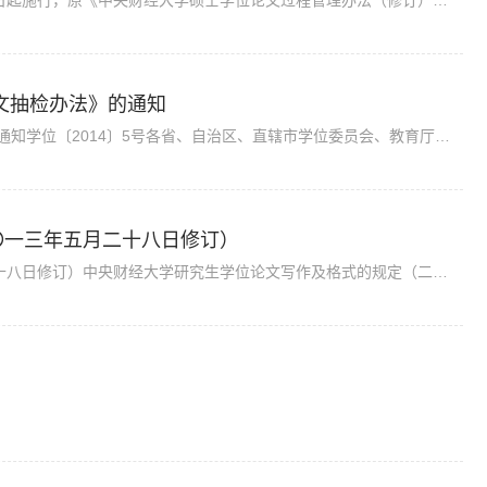
《中央财经大学硕士学位论文和学位授予管理办法》自2025年1月10日起施行，原《中央财经大学硕士学位论文过程管理办法（修订）》（校发〔2018〕79 号）同时废止
文抽检办法》的通知
国务院学位委员会 教育部关于印发《博士硕士学位论文抽检办法》的通知学位〔2014〕5号各省、自治区、直辖市学位委员会、教育厅（教委），新疆生产建设兵团教育局，中国科学院大学，中国社会科学院研究生院，中共...
〇一三年五月二十八日修订）
中央财经大学研究生学位论文写作及格式的规定（二〇一三年五月二十八日修订）中央财经大学研究生学位论文写作及格式的规定（二〇一三年五月二十八日修订）学位论文是研究生从事科研工作的主要成果，是研究生申请...