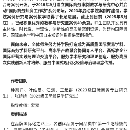
教学资源
合与案例开发，
于2019年9月设立国际商务案例教学与研究中心并启
动“国际商务师资工作坊”系列论坛，2
023
年启动学院案例库建设，学
案例资源
院案例研究与案例教学取得了长足进展。截止到目前（2025年5月
底），已经积累优秀的教学与研究型案例40余篇。
师生团队开发具有
主体性、时代性、学理性、创新性的高质量案例资源，为建构国际贸
易、国际商务学科中国自主知识体系提供案例视角。
面向未来，全体师生努力将学院打造成为高质量国际贸易学科、
国际商务学科研究平台、高水平产教融合协同育人平台、高标准企业
国际经营实践与理论交流平台，服务学术研究和理论创造、服务高层
次实践创新人才培养、服务中国式现代化经验与治理理念传播。
作者团队
钟梨丹、叶维曼、汪濛、王超群（2023级国际商务专业研究
生），张娇娇（2023级国际贸易学研究生）
指导教师：蒙双
案例描述
在品牌国际化之路上，名创优品属于同品类中“第一个吃螃蟹的
人”，当前MINISO（名创优品，下文简称MINISO）全球市占率超