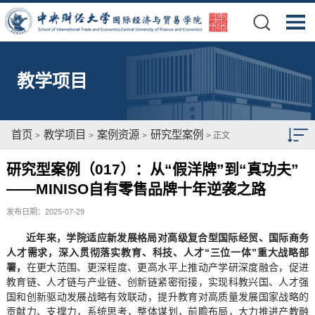
教学项目
首页
教学项目
案例资源
研究型案例
>
>
>
> 正文
研究型案例（017）：从“假洋牌”到“真功夫”
本科项目
——MINISO自有零售品牌十年逆袭之路
硕士项目
发布日期：2025-07-29
博士项目
近年来，学院适应新发展格局对高级复合型国际经贸、国际商务
人才需求，深入贯彻落实教育、科技、人才“三位一体”重大战略部
博士后项目
署，
在更大范围、更深程度、更高水平上推动产学研深度融合，促进
教育链、人才链与产业链、创新链紧密衔接，实现科教兴国、人才强
来华留学生教育
国和创新驱动发展战略有效联动，提升教育对高质量发展国家战略的
贡献力、支撑力，系统思考，整体谋划，前瞻布局，大力推进产教融