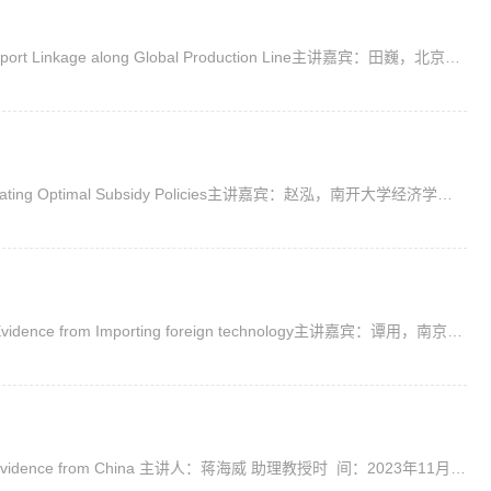
讲座主题： China’s Retaliatory Tariff against the US: Firm Import-Export Linkage along Global Production Line主讲嘉宾：田巍，北京大学经济学院副教授时 间：2023年11月23日（周四）15:30-17:00地 点：中...
讲座主题：Navigating Geopolitical Crises for Energy Security: Evaluating Optimal Subsidy Policies主讲嘉宾：赵泓，南开大学经济学院副教授时间：2023年11月23日（周四）9:30~11:30地点：中央财经大学沙河校...
讲座主题：Signaling or productivity improving? That is a question: Evidence from Importing foreign technology主讲嘉宾：谭用，南京财经大学 教授时间：2023年11月21日（周二） 9:00-11:00地点：中央财经大...
题 目：Place-Based Policies, Agglomeration, and Firm innovation: Evidence from China 主讲人：蒋海威 助理教授时 间：2023年11月15日（周三）11:30-13:00地 点：沙河校区学院13号楼311主 办：国际经济与...