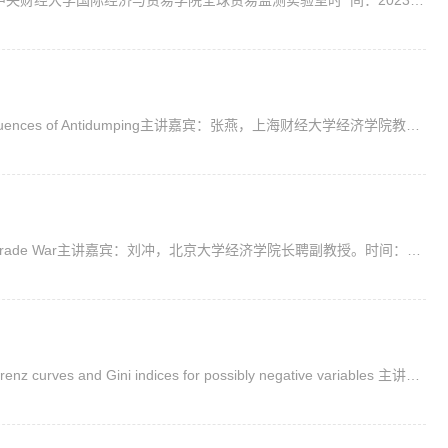
主办单位：中央财经大学国际经济与贸易学院大连瀚闻资讯有限公司中央财经大学国际经济与贸易学院全球贸易监测实验室时 间：2023年12月6日 下午16:00-17:30腾讯会议：267-795-879主持人：杨武 副教授国际经济与贸...
讲座主题：Does it pay to trade protection: The Unintended Consequences of Antidumping主讲嘉宾：张燕，上海财经大学经济学院教授时间：2023年11月30日（周四）10:30-12:00地点：中央财经大学沙河校区二教 20...
讲座主题：Beyond Trade Sector: Measurement and Effects of the Trade War主讲嘉宾：刘冲，北京大学经济学院长聘副教授。时间：2023年11月30日（周四）9:00-10:30地点：中央财经大学沙河校区二教207主办：中央...
讲座主题：Measuring inequality for winners and losers:extended Lorenz curves and Gini indices for possibly negative variables 主讲嘉宾：贺天宇，天津大学马寅初经济学院助理教授时间：2023年11月23日（...